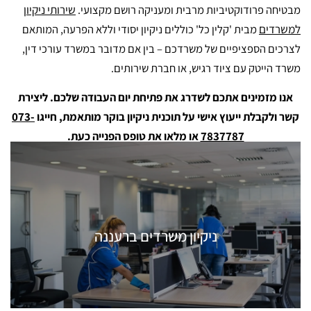
מבטיחה פרודוקטיביות מרבית ומעניקה רושם מקצועי.
שירותי ניקיון
למשרדים
מבית 'קלין כל' כוללים ניקיון יסודי וללא הפרעה, המותאם
לצרכים הספציפיים של משרדכם – בין אם מדובר במשרד עורכי דין,
משרד הייטק עם ציוד רגיש, או חברת שירותים.
אנו מזמינים אתכם לשדרג את פתיחת יום העבודה שלכם. ליצירת
קשר ולקבלת ייעוץ אישי על תוכנית ניקיון בוקר מותאמת, חייגו
073-
7837787
או מלאו את טופס הפנייה כעת.
מאמרים נוספים שיכולים לעניין אתכם
ניקיון משרדים ברעננה